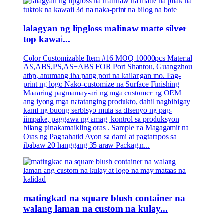
lalagyan ng lipgloss malinaw matte silver
top kawai...
Color Customizable Item #16 MOQ 10000pcs Material
AS,ABS,PS,AS+ABS FOB Port Shantou, Guangzhou
atbp, anumang iba pang port na kailangan mo. Pag-
print ng logo Nako-customize na Surface Finishing
Maaaring pagmamay-ari ng mga customer ng OEM
ang iyong mga natatanging produkto, dahil nagbibigay
kami ng buong serbisyo mula sa disenyo ng pag-
iimpake, paggawa ng amag, kontrol sa produksyon
bilang pinakamaikling oras . Sample na Magagamit na
Oras ng Paghahatid Ayon sa dami at pagtatapos sa
ibabaw 20 hanggang 35 araw Packagin...
matingkad na square blush container na
walang laman na custom na kulay...