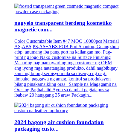
nagyelo transparent berdeng kosmetiko
magnetic com...
Color Customizable Item #47 MOQ 10000pcs Material
AS,ABS,PS,AS+ABS FOB Port Shantou, Guangzhou
atbp, anumang iba pang port na kailangan mo. Pag-
print ng logo Nako-customize na Surface Finishing
Maaaring pagmamay-ari ng mga customer ng OEM
ang iyong mga natatanging produkto, dahil nagbibigay
kami ng buong serbisyo mula sa disenyo ng pag-
iimpake, paggawa ng amag, kontrol sa produksyon
bilang pinakamaikling oras . Sample na Magagamit na
Oras ng Paghahatid Ayon sa dami at pagtatapos sa
ibabaw 20 hanggang 35 araw Packagin...
2024 bagong air cushion foundation
packaging custo...