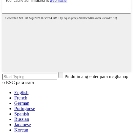
Pindutin ang enter para maghanap
o ESC para isara
English
French
German
Portuguese
Spanish
Russian
Japanese
Korean