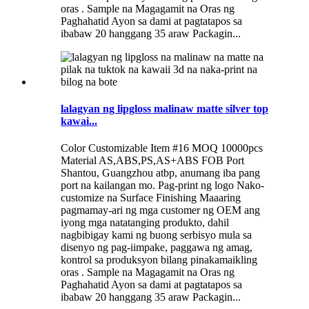
oras . Sample na Magagamit na Oras ng
Paghahatid Ayon sa dami at pagtatapos sa
ibabaw 20 hanggang 35 araw Packagin...
lalagyan ng lipgloss malinaw matte silver top
kawai...
Color Customizable Item #16 MOQ 10000pcs
Material AS,ABS,PS,AS+ABS FOB Port
Shantou, Guangzhou atbp, anumang iba pang
port na kailangan mo. Pag-print ng logo Nako-
customize na Surface Finishing Maaaring
pagmamay-ari ng mga customer ng OEM ang
iyong mga natatanging produkto, dahil
nagbibigay kami ng buong serbisyo mula sa
disenyo ng pag-iimpake, paggawa ng amag,
kontrol sa produksyon bilang pinakamaikling
oras . Sample na Magagamit na Oras ng
Paghahatid Ayon sa dami at pagtatapos sa
ibabaw 20 hanggang 35 araw Packagin...