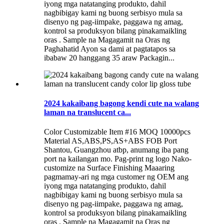
iyong mga natatanging produkto, dahil
nagbibigay kami ng buong serbisyo mula sa
disenyo ng pag-iimpake, paggawa ng amag,
kontrol sa produksyon bilang pinakamaikling
oras . Sample na Magagamit na Oras ng
Paghahatid Ayon sa dami at pagtatapos sa
ibabaw 20 hanggang 35 araw Packagin...
2024 kakaibang bagong kendi cute na walang
laman na translucent ca...
Color Customizable Item #16 MOQ 10000pcs
Material AS,ABS,PS,AS+ABS FOB Port
Shantou, Guangzhou atbp, anumang iba pang
port na kailangan mo. Pag-print ng logo Nako-
customize na Surface Finishing Maaaring
pagmamay-ari ng mga customer ng OEM ang
iyong mga natatanging produkto, dahil
nagbibigay kami ng buong serbisyo mula sa
disenyo ng pag-iimpake, paggawa ng amag,
kontrol sa produksyon bilang pinakamaikling
oras . Sample na Magagamit na Oras ng