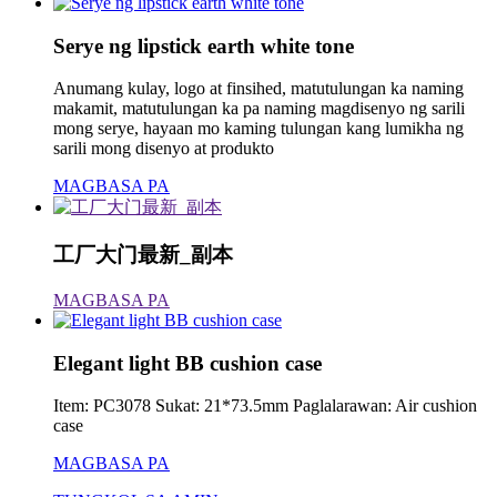
Serye ng lipstick earth white tone
Anumang kulay, logo at finsihed, matutulungan ka naming
makamit, matutulungan ka pa naming magdisenyo ng sarili
mong serye, hayaan mo kaming tulungan kang lumikha ng
sarili mong disenyo at produkto
MAGBASA PA
工厂大门最新_副本
MAGBASA PA
Elegant light BB cushion case
Item: PC3078 Sukat: 21*73.5mm Paglalarawan: Air cushion
case
MAGBASA PA