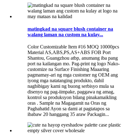
matingkad na square blush container na
walang laman na custom na kulay...
Color Customizable Item #16 MOQ 10000pcs
Material AS,ABS,PS,AS+ABS FOB Port
Shantou, Guangzhou atbp, anumang iba pang
port na kailangan mo. Pag-print ng logo Nako-
customize na Surface Finishing Maaaring
pagmamay-ari ng mga customer ng OEM ang
iyong mga natatanging produkto, dahil
nagbibigay kami ng buong serbisyo mula sa
disenyo ng pag-iimpake, paggawa ng amag,
kontrol sa produksyon bilang pinakamaikling
oras . Sample na Magagamit na Oras ng
Paghahatid Ayon sa dami at pagtatapos sa
ibabaw 20 hanggang 35 araw Packagin...