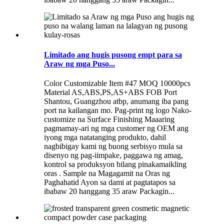
Limitado ang hugis pusong empt para sa
Araw ng mga Puso...
Color Customizable Item #47 MOQ 10000pcs
Material AS,ABS,PS,AS+ABS FOB Port
Shantou, Guangzhou atbp, anumang iba pang
port na kailangan mo. Pag-print ng logo Nako-
customize na Surface Finishing Maaaring
pagmamay-ari ng mga customer ng OEM ang
iyong mga natatanging produkto, dahil
nagbibigay kami ng buong serbisyo mula sa
disenyo ng pag-iimpake, paggawa ng amag,
kontrol sa produksyon bilang pinakamaikling
oras . Sample na Magagamit na Oras ng
Paghahatid Ayon sa dami at pagtatapos sa
ibabaw 20 hanggang 35 araw Packagin...