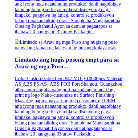
ang iyong mga natatanging produkto, dahil nagbibigay
kami ng buong serbisyo mula sa disenyo ng pag-
iimpake, paggawa ng amag, kontrol sa produksyon
bilang pinakamaikling oras . Sample na Magagamit na
Oras ng Paghahatid Ayon sa dami at pagtatapos sa
ibabaw 20 hanggang 35 araw Packagin...
Limitado ang hugis pusong empt para sa
Araw ng mga Puso...
Color Customizable Item #47 MOQ 10000pcs Material
AS,ABS,PS,AS+ABS FOB Port Shantou, Guangzhou
atbp, anumang iba pang port na kailangan mo. Pag-
print ng logo Nako-customize na Surface Finishing
Maaaring pagmamay-ari ng mga customer ng OEM
ang iyong mga natatanging produkto, dahil nagbibigay
kami ng buong serbisyo mula sa disenyo ng pag-
iimpake, paggawa ng amag, kontrol sa produksyon
bilang pinakamaikling oras . Sample na Magagamit na
Oras ng Paghahatid Ayon sa dami at pagtatapos sa
ibabaw 20 hanggang 35 araw Packagin...