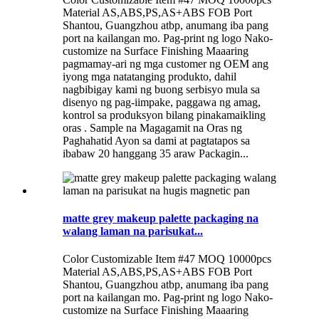
Material AS,ABS,PS,AS+ABS FOB Port
Shantou, Guangzhou atbp, anumang iba pang
port na kailangan mo. Pag-print ng logo Nako-
customize na Surface Finishing Maaaring
pagmamay-ari ng mga customer ng OEM ang
iyong mga natatanging produkto, dahil
nagbibigay kami ng buong serbisyo mula sa
disenyo ng pag-iimpake, paggawa ng amag,
kontrol sa produksyon bilang pinakamaikling
oras . Sample na Magagamit na Oras ng
Paghahatid Ayon sa dami at pagtatapos sa
ibabaw 20 hanggang 35 araw Packagin...
matte grey makeup palette packaging na
walang laman na parisukat...
Color Customizable Item #47 MOQ 10000pcs
Material AS,ABS,PS,AS+ABS FOB Port
Shantou, Guangzhou atbp, anumang iba pang
port na kailangan mo. Pag-print ng logo Nako-
customize na Surface Finishing Maaaring