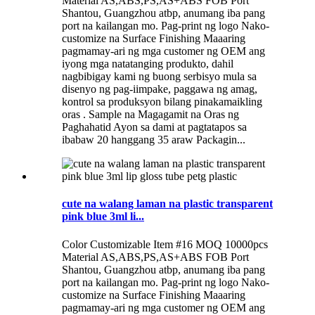
Material AS,ABS,PS,AS+ABS FOB Port
Shantou, Guangzhou atbp, anumang iba pang
port na kailangan mo. Pag-print ng logo Nako-
customize na Surface Finishing Maaaring
pagmamay-ari ng mga customer ng OEM ang
iyong mga natatanging produkto, dahil
nagbibigay kami ng buong serbisyo mula sa
disenyo ng pag-iimpake, paggawa ng amag,
kontrol sa produksyon bilang pinakamaikling
oras . Sample na Magagamit na Oras ng
Paghahatid Ayon sa dami at pagtatapos sa
ibabaw 20 hanggang 35 araw Packagin...
cute na walang laman na plastic transparent
pink blue 3ml li...
Color Customizable Item #16 MOQ 10000pcs
Material AS,ABS,PS,AS+ABS FOB Port
Shantou, Guangzhou atbp, anumang iba pang
port na kailangan mo. Pag-print ng logo Nako-
customize na Surface Finishing Maaaring
pagmamay-ari ng mga customer ng OEM ang