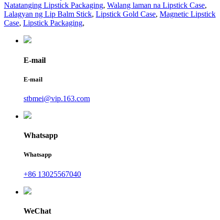
Natatanging Lipstick Packaging
,
Walang laman na Lipstick Case
,
Lalagyan ng Lip Balm Stick
,
Lipstick Gold Case
,
Magnetic Lipstick
Case
,
Lipstick Packaging
,
E-mail
E-mail
stbmei@vip.163.com
Whatsapp
Whatsapp
+86 13025567040
WeChat