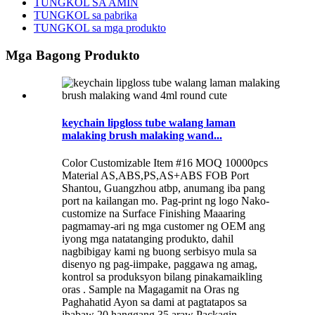
TUNGKOL SA AMIN
TUNGKOL sa pabrika
TUNGKOL sa mga produkto
Mga Bagong Produkto
keychain lipgloss tube walang laman
malaking brush malaking wand...
Color Customizable Item #16 MOQ 10000pcs
Material AS,ABS,PS,AS+ABS FOB Port
Shantou, Guangzhou atbp, anumang iba pang
port na kailangan mo. Pag-print ng logo Nako-
customize na Surface Finishing Maaaring
pagmamay-ari ng mga customer ng OEM ang
iyong mga natatanging produkto, dahil
nagbibigay kami ng buong serbisyo mula sa
disenyo ng pag-iimpake, paggawa ng amag,
kontrol sa produksyon bilang pinakamaikling
oras . Sample na Magagamit na Oras ng
Paghahatid Ayon sa dami at pagtatapos sa
ibabaw 20 hanggang 35 araw Packagin...