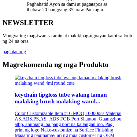
Paghahatid Ayon sa dami at pagtatapos sa
ibabaw 20 hanggang 35 araw Packagin...
NEWSLETTER
Mangyaring mag-iwan sa amin at makikipag-ugnayan kami sa loob
ng 24 na oras.
pagtatanong
Magrekomenda ng mga Produkto
keychain lipgloss tube walang laman
malaking brush malaking wand...
Color Customizable Item #16 MOQ 10000pcs Material
AS,ABS,PS,AS+ABS FOB Port Shantou, Guangzhou
atbp, anumang iba pang port na kailangan mo. Pag-
print ng logo Nako-customize na Surface Finishing
Maaaring pagmamay-ari ng mga customer ng OEM