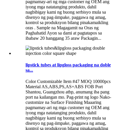
pagmamay-ari ng mga customer ng OEM ang
iyong mga natatanging produkto, dahil
nagbibigay kami ng buong serbisyo mula sa
disenyo ng pag-iimpake, paggawa ng amag,
kontrol sa produksyon bilang pinakamaikling
oras . Sample na Magagamit na Oras ng
Paghahatid Ayon sa dami at pagtatapos sa
ibabaw 20 hanggang 35 araw Packagin...
lipstick tubes at lipgloss packaging na doble
sa...
Color Customizable Item #47 MOQ 10000pcs
Material AS,ABS,PS,AS+ABS FOB Port
Shantou, Guangzhou atbp, anumang iba pang
port na kailangan mo. Pag-print ng logo Nako-
customize na Surface Finishing Maaaring
pagmamay-ari ng mga customer ng OEM ang
iyong mga natatanging produkto, dahil
nagbibigay kami ng buong serbisyo mula sa
disenyo ng pag-iimpake, paggawa ng amag,
kontrol sa produksyon bilang pinakamaikling