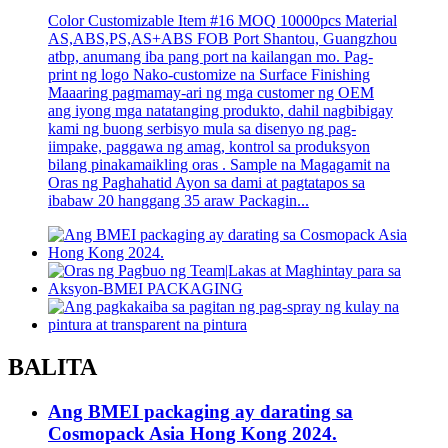
Color Customizable Item #16 MOQ 10000pcs Material
AS,ABS,PS,AS+ABS FOB Port Shantou, Guangzhou
atbp, anumang iba pang port na kailangan mo. Pag-
print ng logo Nako-customize na Surface Finishing
Maaaring pagmamay-ari ng mga customer ng OEM
ang iyong mga natatanging produkto, dahil nagbibigay
kami ng buong serbisyo mula sa disenyo ng pag-
iimpake, paggawa ng amag, kontrol sa produksyon
bilang pinakamaikling oras . Sample na Magagamit na
Oras ng Paghahatid Ayon sa dami at pagtatapos sa
ibabaw 20 hanggang 35 araw Packagin...
BALITA
Ang BMEI packaging ay darating sa
Cosmopack Asia Hong Kong 2024.