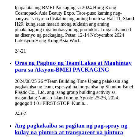
Ipapakita ang BMEI Packaging sa 2024 Hong Kong
Cosmopack Asia Beauty Expo. Taos-puso kaming nag-
aanyaya sa iyo na bisitahin ang aming booth sa Hall 11, Stand
H29, kung saan maaari mong tuklasin ang aming
pinakabagong mga inobasyon ng produkto at mga advanced
na disenyo ng packaging. Petsa: 12-14 Nobyembre 2024
Lokasyon:Hong Kong Asia Worl...
24-21
Oras ng Pagbuo ng Team|Lakas at Maghintay
para sa Aksyon-BMEI PACKAGING
2024/08/25-26 #Team Building Time Upang palakasin ang
pagkakaisa ng team, espesyal na inorganisa ng Shantou Bmei
Plastic Co., Ltd. ang isang group building activity sa
magandang Nan'ao Island noong Agosto 25-26, 2024.
gogogo!! ! 01 FIRST STOP: Kunin...
24-07
Ang pagkakaiba sa pagitan ng pag-spray ng
kulay na pintura at transparent na pintura