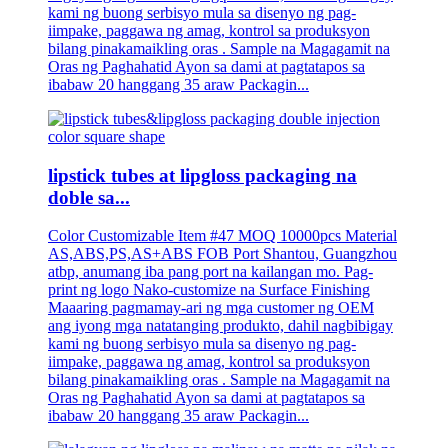
kami ng buong serbisyo mula sa disenyo ng pag-
iimpake, paggawa ng amag, kontrol sa produksyon
bilang pinakamaikling oras . Sample na Magagamit na
Oras ng Paghahatid Ayon sa dami at pagtatapos sa
ibabaw 20 hanggang 35 araw Packagin...
lipstick tubes at lipgloss packaging na
doble sa...
Color Customizable Item #47 MOQ 10000pcs Material
AS,ABS,PS,AS+ABS FOB Port Shantou, Guangzhou
atbp, anumang iba pang port na kailangan mo. Pag-
print ng logo Nako-customize na Surface Finishing
Maaaring pagmamay-ari ng mga customer ng OEM
ang iyong mga natatanging produkto, dahil nagbibigay
kami ng buong serbisyo mula sa disenyo ng pag-
iimpake, paggawa ng amag, kontrol sa produksyon
bilang pinakamaikling oras . Sample na Magagamit na
Oras ng Paghahatid Ayon sa dami at pagtatapos sa
ibabaw 20 hanggang 35 araw Packagin...