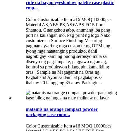
cute na hayop eyeshadow palette case plastic
emp...
Color Customizable Item #16 MOQ 10000pcs
Material AS,ABS,PS,AS+ABS FOB Port
Shantou, Guangzhou atbp, anumang iba pang
port na kailangan mo. Pag-print ng logo Nako-
customize na Surface Finishing Maaaring
pagmamay-ari ng mga customer ng OEM ang
iyong mga natatanging produkto, dahil
nagbibigay kami ng buong serbisyo mula sa
disenyo ng pag-iimpake, paggawa ng amag,
kontrol sa produksyon bilang pinakamaikling
oras . Sample na Magagamit na Oras ng
Paghahatid Ayon sa dami at pagtatapos sa
ibabaw 20 hanggang 35 araw Packagin...
matamis na orange compact powder
packaging case roun...
Color Customizable Item #16 MOQ 10000pcs