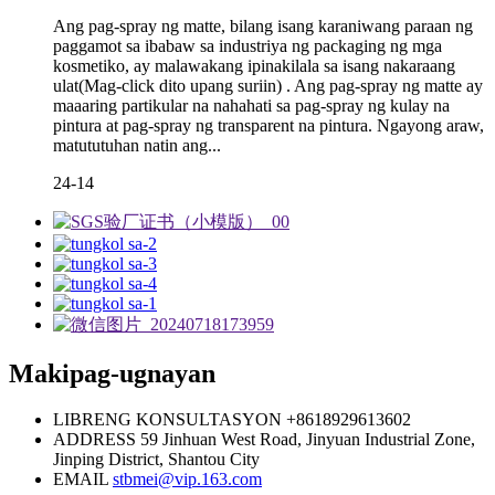
Ang pag-spray ng matte, bilang isang karaniwang paraan ng
paggamot sa ibabaw sa industriya ng packaging ng mga
kosmetiko, ay malawakang ipinakilala sa isang nakaraang
ulat(Mag-click dito upang suriin) . Ang pag-spray ng matte ay
maaaring partikular na nahahati sa pag-spray ng kulay na
pintura at pag-spray ng transparent na pintura. Ngayong araw,
matututuhan natin ang...
24-14
Makipag-ugnayan
LIBRENG KONSULTASYON
+8618929613602
ADDRESS
59 Jinhuan West Road, Jinyuan Industrial Zone,
Jinping District, Shantou City
EMAIL
stbmei@vip.163.com