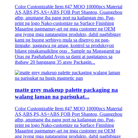
Color Customizable Item #47 MOQ 10000pcs Material
AS,ABS,PS,AS+ABS FOB Port Shantou, Guangzhou
atbp, anumang iba pang port na kailangan mo. Pag-
print ng logo Nako-customize na Surface Finishing
Maaaring pagmamay-ari ng mga customer ng OEM
ang iyong mga natatanging produkto, dahil nagbibigay
kami ng buong serbisyo mula sa disenyo ng pag-
iimpake, paggawa ng amag, kontrol sa produksyon
bilang pinakamaikling oras . Sample na Magagamit na
Oras ng Paghahatid Ayon sa dami at pagtatapos sa
ibabaw 20 hanggang 35 araw Packagin...
matte grey makeup palette packaging na
walang laman na parisukat...
Color Customizable Item #47 MOQ 10000pcs Material
AS,ABS,PS,AS+ABS FOB Port Shantou, Guangzhou
atbp, anumang iba pang port na kailangan mo. Pag-
print ng logo Nako-customize na Surface Finishing
Maaaring pagmamay-ari ng mga customer ng OEM
ang iyong mga natatanging produkto, dahil nagbibigay