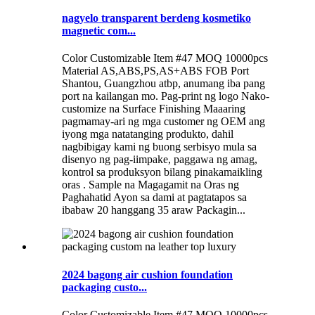
nagyelo transparent berdeng kosmetiko
magnetic com...
Color Customizable Item #47 MOQ 10000pcs
Material AS,ABS,PS,AS+ABS FOB Port
Shantou, Guangzhou atbp, anumang iba pang
port na kailangan mo. Pag-print ng logo Nako-
customize na Surface Finishing Maaaring
pagmamay-ari ng mga customer ng OEM ang
iyong mga natatanging produkto, dahil
nagbibigay kami ng buong serbisyo mula sa
disenyo ng pag-iimpake, paggawa ng amag,
kontrol sa produksyon bilang pinakamaikling
oras . Sample na Magagamit na Oras ng
Paghahatid Ayon sa dami at pagtatapos sa
ibabaw 20 hanggang 35 araw Packagin...
2024 bagong air cushion foundation
packaging custo...
Color Customizable Item #47 MOQ 10000pcs