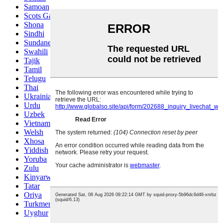
Samoan
Scots Gaelic
Shona
Sindhi
Sundanese
Swahili
Tajik
Tamil
Telugu
Thai
Ukrainian
Urdu
Uzbek
Vietnamese
Welsh
Xhosa
Yiddish
Yoruba
Zulu
Kinyarwanda
Tatar
Oriya
Turkmen
Uyghur